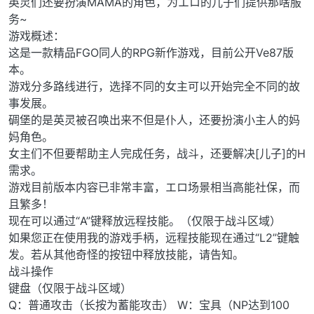
英灵们还要扮演MAMA的角色，为エロ的儿子们提供那啥服
务~
游戏概述：
这是一款精品FGO同人的RPG新作游戏，目前公开Ve87版
本。
游戏分多路线进行，选择不同的女主可以开始完全不同的故
事发展。
碉堡的是英灵被召唤出来不但是仆人，还要扮演小主人的妈
妈角色。
女主们不但要帮助主人完成任务，战斗，还要解决[儿子]的H
需求。
游戏目前版本内容已非常丰富，エロ场景相当高能社保，而
且繁多！
现在可以通过“A”键释放远程技能。（仅限于战斗区域）
如果您正在使用我的游戏手柄，远程技能现在通过“L2”键触
发。若从其他奇怪的按钮中释放技能，请告知。
战斗操作
键盘（仅限于战斗区域）
Q：普通攻击（长按为蓄能攻击） W：宝具（NP达到100