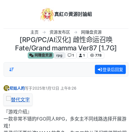
跳转至内容
真紅の資源討論組
主页
资源发布区
网赚盘资源
[RPG/PC/AI汉化] 雌性命运召唤
Fate/Grand mamma Ver87 [1.7G]
网赚盘资源
rpg
1
1
778
登录后回复
尼姑人的
写于
2025年1月12日 上午8:26
尼
最后由 编辑
离线
『游戏介绍』
一款非常不错的FGO同人RPG，多女主不同线路选择开展游
戏！