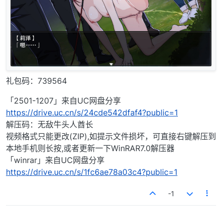
礼包码：739564
「2501-1207」来自UC网盘分享
https://drive.uc.cn/s/24cde542dfaf4?public=1
解压码：无敌牛头人酋长
视频格式只能更改(ZIP),如提示文件损坏，可直接右键解压到
本地手机则长按,或者更新一下WinRAR7.0解压器
「winrar」来自UC网盘分享
https://drive.uc.cn/s/1fc6ae78a03c4?public=1
-1