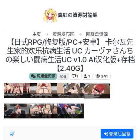
跳转至内容
真紅の資源討論組
主页
资源发布区
网赚盘资源
【日式RPG/修复版/PC+安卓】 卡尔瓦先
生家的欢乐抗病生活 UC カーヴァさんち
の楽しい闘病生活UC v1.0 AI汉化版+存档
【2.40G】
网赚盘资源
rpg
1
1
341
登录后回复