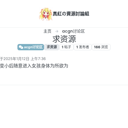
真紅の資源討論組
主页
acgn讨论区
求资源
acgn讨论区
求资源
1
帖子
1
发布者
166
浏览
于
2025年1月12日 上午7:36
后由 编辑
！变小后随意进入女孩身体为所欲为