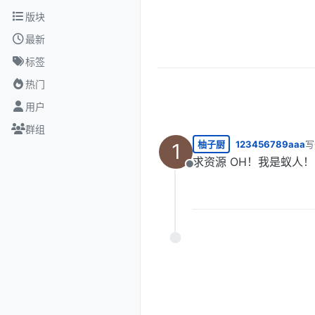
跳转至内容
版块
最新
标签
热门
用户
群组
柚子厨
123456789aaa
写
1
最
求资源 OH！我是蚁人
离线