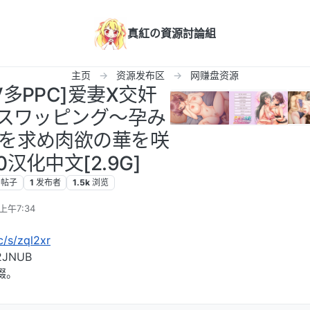
真紅の資源討論組
主页
资源发布区
网赚盘资源
DV多PPC]爱妻X交奸
スワッピング～孕み
を求め肉欲の華を咲
0汉化中文[2.9G]
帖子
1
发布者
1.5k
浏览
上午7:34
cc/s/zql2xr
JNUB
缀。