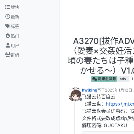
跳转至内容
版块
最新
标签
热门
A3270[拔作A
用户
（愛妻×交姦妊活
群组
頃の妻たちは子種
かせる～）V1.
网赚盘资源
adv
1
hwjking
写于
2025年1月12日 
最后由 编辑
飞猫云转百度云
离线
飞猫云盘：
https://jmj.
飞猫云盘会员优惠码：12
文件格式要改成点zip后
解压密码: GUOTAKU