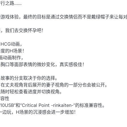
行之路……
的游戏体验，最终的目标是通过交换情侣而不是戴绿帽子来让每
态，我们去交换怀孕吧！
HCG动画，
度的H场景！
立画动画制作，
手胸口等面部表情的微妙变化，真实感极佳！
，故事的分支取决于你的选择。
，在丈夫视角背后展开的妻子视角的一部分也会被公开。
以随时轻松查看进度并切换视角。
兼容性
SB”和“Critical Point -rinkaiten-”的标准兼容性。
一边玩，H场景的沉浸感会进一步增加！