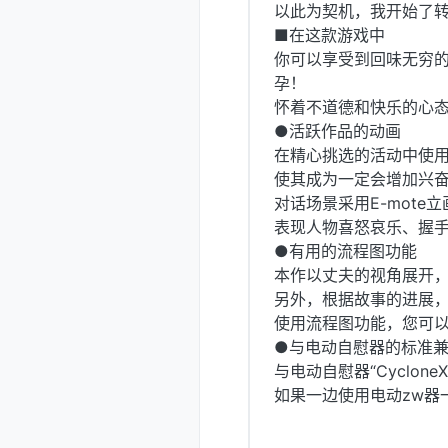
以此为契机，我开始了转
■在这款游戏中
你可以享受到回味无穷
孕！
怀着不道德和快乐的心
●活跃作品的动画
在精心挑选的活动中使用
使其成为一定会增加兴奋
对话场景采用E-mote
表现人物喜怒哀乐、握
●有用的流程图功能
本作以丈夫的视角展开
另外，根据故事的进展
使用流程图功能，您可
●与电动自慰器的标准
与电动自慰器“CycloneX10U
如果一边使用电动zw器