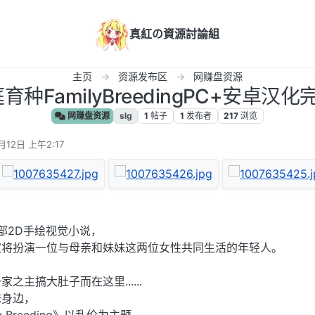
真紅の資源討論組
主页
资源发布区
网赚盘资源
育种FamilyBreedingPC+安卓汉
网赚盘资源
slg
1
帖子
1
发布者
217
浏览
月12日 上午2:17
》是一部2D手绘视觉小说，
家将扮演一位与母亲和妹妹这两位女性共同生活的年轻人。
。
之主搞大肚子而在这里......
妹身边，