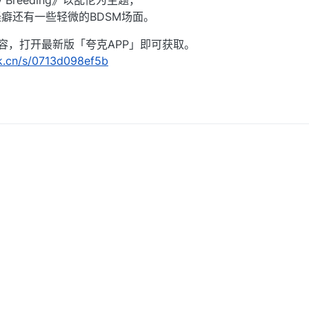
 Breeding》以乱伦为主题，
癖还有一些轻微的BDSM场面。
容，打开最新版「夸克APP」即可获取。
rk.cn/s/0713d098ef5b