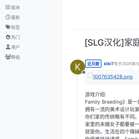
跳转至内容
版块
最新
标签
热门
[SLG汉化]家庭
用户
群组
近月厨
klkl7
写于
2025年1
K
最后由 编辑
离线
游戏介绍:
Family Breeding
拥有一流的美术设计玩
你们家的传统略有不同
家里的未婚女子都要被一家
就是你。生活在四个辣