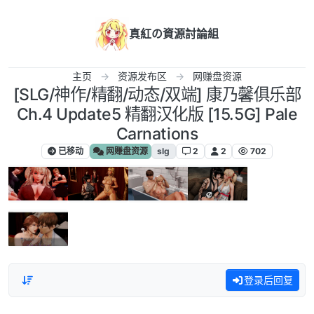
跳转至内容
真紅の資源討論組
主页
资源发布区
网赚盘资源
[SLG/神作/精翻/动态/双端] 康乃馨俱乐部
Ch.4 Update5 精翻汉化版 [15.5G] Pale
Carnations
已移动
网赚盘资源
slg
2
2
702
登录后回复