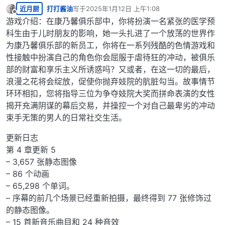
近月厨
打打酱油
写于
2025年1月12日 上午1:08
最后由 编辑
离线
游戏介绍：在康乃馨俱乐部中，你将扮演一名紧张的医学预
科生由于儿时朋友的影响，她一头扎进了一个放荡的世界作
为康乃馨俱乐部的新员工，你将在一系列残酷的色情游戏和
性接触中扮演自己的角色你会屈服于虐待狂的冲动，被俱乐
部的财富和享乐主义所诱惑吗？又或者，在这一切的最后，
浪漫之花将会绽放，促使你抛弃妓院的肮脏勾当。故事情节
环环相扣，您将指导三位为争夺妓院大奖而拼命表演的女性
揭开充满阴谋的幕后交易，并操控一个对自己最卑劣的冲动
束手无策的男人的日常社交生活。
更新日志
第 4 章更新 5
– 3,657 张静态图像
– 86 个动画
– 65,298 个单词。
– 序幕的前几个场景已经重新拍摄，最终得到 77 张修饰过
的静态图像。
– 15 首新音乐曲目和 24 种音效