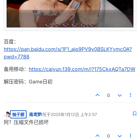
百度：
https://pan.baidu.com/s/1F1_ajp9PV9y0BSLKYymcOA?
pwd=7788
备用移动：
https://caiyun.139.com/m/i?175CkxAQTa7DW
解压密码：Game日初
0
柚子厨
南鸢梦i
写于
2025年1月12日 上午2:57
最后由 编辑
离线
阿？压缩文件已损坏
0