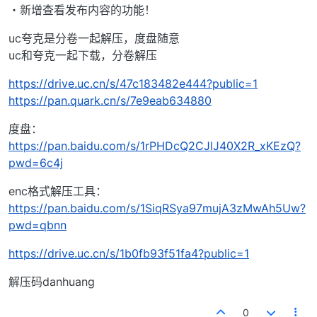
・新增查看发布内容的功能！
uc夸克是分卷一起解压，度盘随意
uc和夸克一起下载，分卷解压
https://drive.uc.cn/s/47c183482e444?public=1
https://pan.quark.cn/s/7e9eab634880
度盘：
https://pan.baidu.com/s/1rPHDcQ2CJlJ40X2R_xKEzQ?
pwd=6c4j
enc格式解压工具：
https://pan.baidu.com/s/1SiqRSya97mujA3zMwAh5Uw?
pwd=qbnn
https://drive.uc.cn/s/1b0fb93f51fa4?public=1
解压码danhuang
0