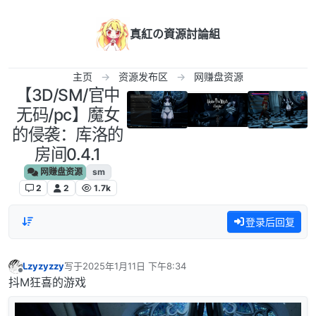
跳转至内容
真紅の資源討論組
主页
资源发布区
网赚盘资源
【3D/SM/官中
无码/pc】魔女
的侵袭：库洛的
房间0.4.1
网赚盘资源
sm
2
2
1.7k
登录后回复
Lzyzyzzy
写于
2025年1月11日 下午8:34
最后由 编辑
离线
抖M狂喜的游戏