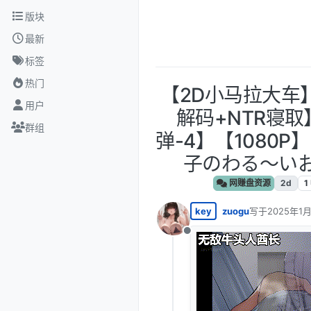
跳转至内容
版块
最新
标签
热门
【2D小马拉大车】
用户
解码+NTR寝取
群组
弹-4】【1080
子のわる～いお
网赚盘资源
2d
1
key
zuogu
写于
2025年1月
最后由 编辑
离线