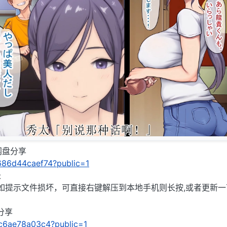
C网盘分享
/5686d44caef74?public=1
长
),如提示文件损坏，可直接右键解压到本地手机则长按,或者更新一
盘分享
1fc6ae78a03c4?public=1