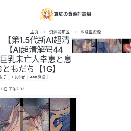
真紅の資源討論組
主页
资源发布区
网赚盘资源
【第1.5代新AI超清
】【AI超清解码44
P】巨乳未亡人幸恵と息
ともだち【1G】
帖子
1
发布者
440
浏览
11日 下午7:32