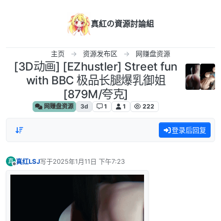
跳转至内容
真紅の資源討論組
主页
资源发布区
网赚盘资源
[3D动画] [EZhustler] Street fun
with BBC 极品长腿爆乳御姐
[879M/夸克]
网赚盘资源
3d
1
1
222
登录后回复
真红LSJ
写于
2025年1月11日 下午7:23
真
最后由 编辑
离线