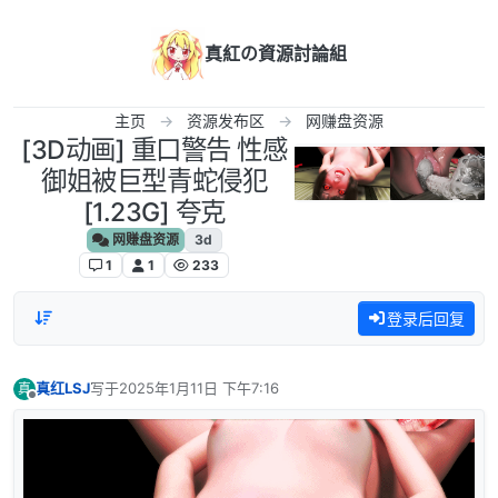
跳转至内容
真紅の資源討論組
主页
资源发布区
网赚盘资源
[3D动画] 重口警告 性感
御姐被巨型青蛇侵犯
[1.23G] 夸克
网赚盘资源
3d
1
1
233
登录后回复
真红LSJ
写于
2025年1月11日 下午7:16
真
最后由 编辑
离线