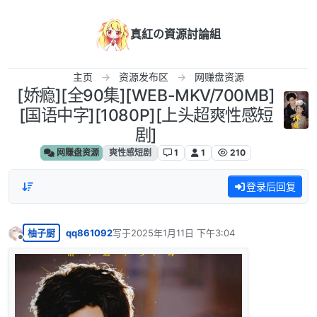
跳转至内容
真紅の資源討論組
主页
资源发布区
网赚盘资源
[娇瘾][全90集][WEB-MKV/700MB]
[国语中字][1080P][上头超爽性感短
剧]
网赚盘资源
爽性感短剧
1
1
210
登录后回复
柚子厨
qq861092
写于
2025年1月11日 下午3:04
最后由 编辑
离线