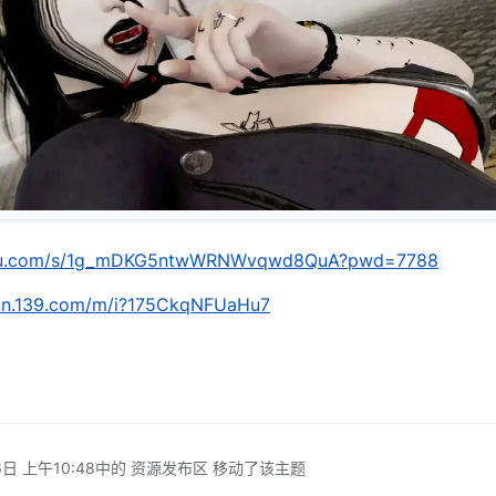
aidu.com/s/1g_mDKG5ntwWRNWvqwd8QuA?pwd=7788
yun.139.com/m/i?175CkqNFUaHu7
日 上午10:48
中的 资源发布区 移动了该主题