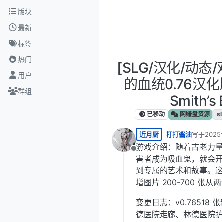
跳转至内容
版块
最新
标签
热门
[SLG/汉化/动态
用户
的血统0.76汉化版 
群组
Smith’s 
已移动
网赚盘资源
s
近月厨
打打酱油
写于
2025
最后由 编
游戏介绍：随着古老力
离线
害者成为吸血鬼，就会
到专属的艺术和故事。这部
增图片 200-700 
变更日志：v0.7651
德医院走廊、林德医院