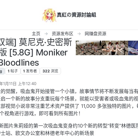
真紅の資源討論組
主页
资源发布区
网赚盘资源
/双端] 莫尼克·史密斯
[5.8G] Moniker
Bloodlines
lg
1
帖子
1
发布者
322
浏览
年1月11日 上午12:40
辑
量的觉醒，吸血鬼开始接管一个小镇，故事情节将不断发展每当
开启一个新的故事分支重玩每个场景，就能以受害者或吸血鬼的
视觉小说非常注重艺术资产提供了 11,000 多张独特的图片，
张从两个视角进行游戏，即可看到所有图片！
8 张新图片朱莉娅的第一次吸血鬼变身约10个新的转型“转变”林德医
护士站、欧文办公室和林德老年中心的新场景