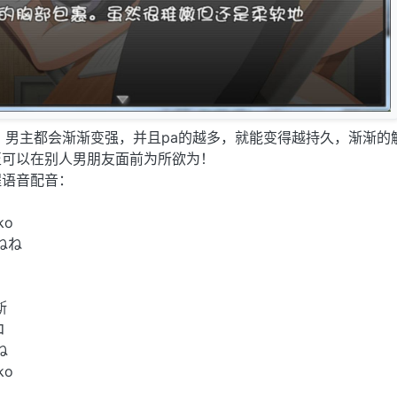
，男主都会渐渐变强，并且pa的越多，就能变得越持久，渐渐的
至可以在别人男朋友面前为所欲为！
程语音配音：
ko
ねね
斯
コ
ね
ko