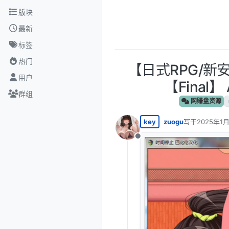
跳转至内容
版块
最新
标签
热门
【日式RPG/新安卓
用户
【Final
群组
网赚盘资源
key
zuogu
写于
2025年1月
最后由 编辑
离线