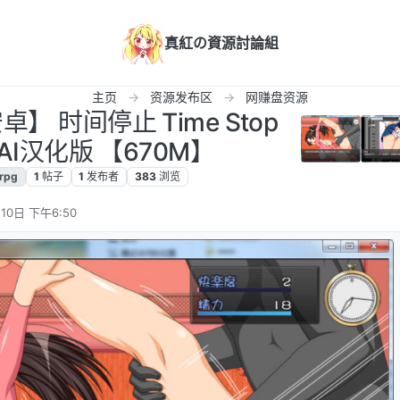
真紅の資源討論組
主页
资源发布区
网赚盘资源
】 时间停止 Time Stop
】 AI汉化版 【670M】
rpg
1
帖子
1
发布者
383
浏览
10日 下午6:50