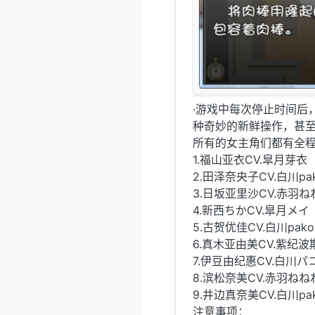
·游戏中每次停止时间后
种奇妙的新鲜操作，甚
所有的女主角们都有全
1.福山亚衣CV.皐月芽衣
2.田泽奈央子CV.白川pa
3.日坂亚里沙CV.赤羽ね
4.新西ちかCV.皐月メイ
5.古贺优佳CV.白川pako
6.真木亚由美CV.紫纪波
7.伊豆由纪惠CV.白川パ
8.滨松奈美CV.赤羽ねね
9.井边真奈美CV.白川pa
注意事项：