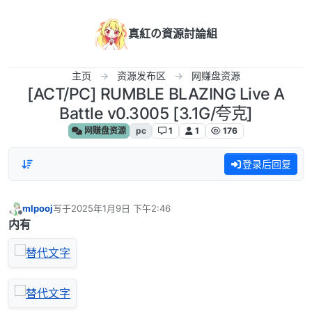
跳转至内容
真紅の資源討論組
主页
资源发布区
网赚盘资源
[ACT/PC] RUMBLE BLAZING Live A
Battle v0.3005 [3.1G/夸克]
网赚盘资源
pc
1
1
176
登录后回复
mlpooj
写于
2025年1月9日 下午2:46
最后由 编辑
离线
内有