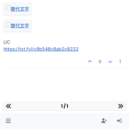
UC
https://txt.fyi/c9b548c8ab2c8222
0
1 / 1