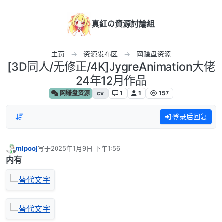
跳转至内容
真紅の資源討論組
主页
资源发布区
网赚盘资源
[3D同人/无修正/4K]JygreAnimation大佬
24年12月作品
网赚盘资源
cv
1
1
157
登录后回复
mlpooj
写于
2025年1月9日 下午1:56
最后由 编辑
离线
内有