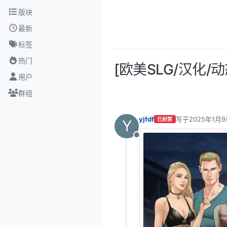
跳转至内容
版块
最新
标签
热门
[欧美SLG/汉化/动态]
用户
群组
yjfdf
写于
2025年1月9
已封禁
Y
最后由 编辑
离线