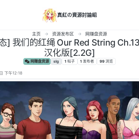
真紅の資源討論組
主页
资源发布区
网赚盘资源
 我们的红绳 Our Red String Ch.13
汉化版[2.2G]
网赚盘资源
slg
1
帖子
1
发布者
99
浏览
日 下午12:18