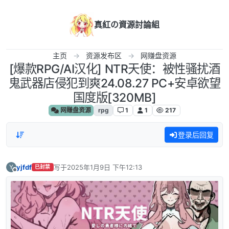
跳转至内容
真紅の資源討論組
主页
资源发布区
网赚盘资源
[爆款RPG/AI汉化] NTR天使：被性骚扰酒
鬼武器店侵犯到爽24.08.27 PC+安卓欲望
国度版[320MB]
网赚盘资源
rpg
1
1
217
登录后回复
yjfdf
写于
2025年1月9日 下午12:13
Y
已封禁
最后由 编辑
离线