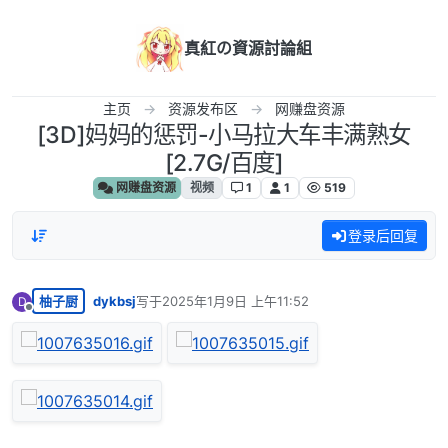
跳转至内容
真紅の資源討論組
主页
资源发布区
网赚盘资源
[3D]妈妈的惩罚-小马拉大车丰满熟女
[2.7G/百度]
网赚盘资源
视频
1
1
519
登录后回复
柚子厨
dykbsj
写于
2025年1月9日 上午11:52
D
最后由 编辑
离线