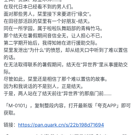
在现代日本已经看不到的男人们。
面对那些男人，栞里接下来要进行“缘交”。
在田径部活跃的栞里有一个好朋友-结天。
同在一所学园，属于啦啦队舞蹈部的青梅竹马。
那个结天在暑假期间音信全无，让人担心不已，
第二学期开始后，我得知她在进行援助交际。
栞里发泄出“为什么”的愤怒，却从结天口中听到了难以置信
的话。
在无法取得联系的暑假期间，结天在“异世界”里从事援助交
际。
尽管如此，栞里还是相信了那个难以置信的故事。
因为和我说话的不是别人，正是结天。
于是，两人站在了结天前往“异世界”的那扇门前……
「M-0101」，复制整段内容，打开最新版「夸克APP」即可
获取。
链接：
https://pan.quark.cn/s/22b198d71694