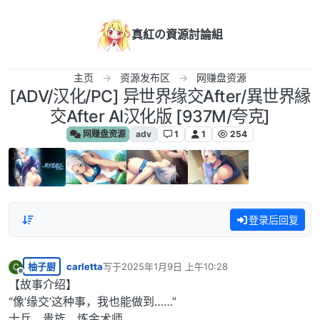
跳转至内容
真紅の資源討論組
主页
资源发布区
网赚盘资源
[ADV/汉化/PC] 异世界缘交After/異世界縁
交After AI汉化版 [937M/夸克]
网赚盘资源
adv
1
1
254
登录后回复
柚子厨
carletta
写于
2025年1月9日 上午10:28
C
最后由 编辑
离线
【故事介绍】
“像‘缘交’这种事，我也能做到……”
士兵、贵族、炼金术师……。