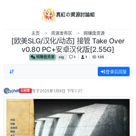
跳转至内容
真紅の資源討論組
主页
资源发布区
网赚盘资源
[欧美SLG/汉化/动态] 接管 Take Over
v0.80 PC+安卓汉化版[2.55G]
网赚盘资源
slg
1
1
135
登录后回复
yjfdf
写于
2025年1月8日 下午1:27
Y
已封禁
最后由 编辑
离线