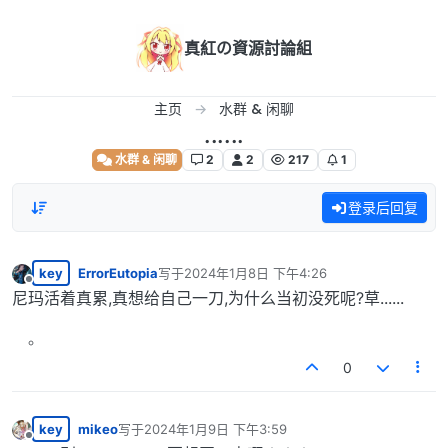
跳转至内容
真紅の資源討論組
主页
水群 & 闲聊
......
水群 & 闲聊
2
2
217
1
登录后回复
key
ErrorEutopia
写于
2024年1月8日 下午4:26
最后由 编辑
离线
尼玛活着真累,真想给自己一刀,为什么当初没死呢?草......
0
key
mikeo
写于
2024年1月9日 下午3:59
最后由 编辑
离线