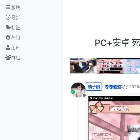
跳转至内容
版块
最新
标签
热门
PC+安卓 
用户
群组
柚子厨
匆匆道道
写于
2025
最后由 编
离线