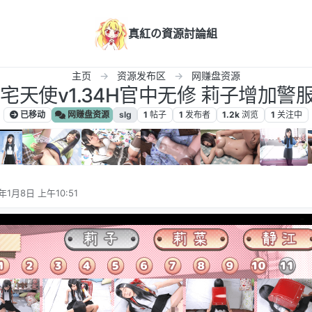
真紅の資源討論組
主页
资源发布区
网赚盘资源
死宅天使v1.34H官中无修 莉子增加警服c
已移动
网赚盘资源
slg
1
帖子
1
发布者
1.2k
浏览
1
关注中
年1月8日 上午10:51
辑