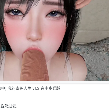
/官中] 我的幸福人生 v1.3 官中步兵版
故昏死过去，