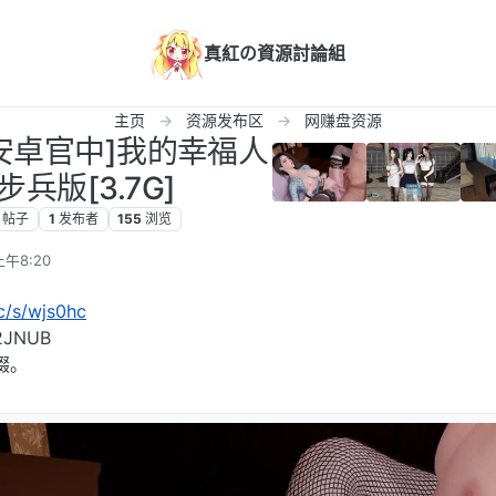
真紅の資源討論組
主页
资源发布区
网赚盘资源
C+安卓官中]我的幸福人
步兵版[3.7G]
帖子
1
发布者
155
浏览
上午8:20
cc/s/wjs0hc
JNUB
缀。