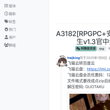
跳转至内容
版块
最新
标签
热门
A3182[RPGP
用户
生v1.3官中
群组
网赚盘资源
rpg
1
hwjking
写于
2025年1月8日 
最后由 编辑
飞猫云转百度云
离线
飞猫云盘：
https://jmj.
飞猫云盘会员优惠码：12
文件格式要改成点zip后
解压密码: GUOTAKU