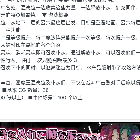
。 百年时光流逝，淫魔王温德拉在墓穴最深处复活。
墓中各处，温德拉一边收集这些力量，一边释放仆从，扩充同伴
走的特○加雷特。 ▼ 游戏概要
德拉，从地下十层的墓穴最底层出发，目标是重返地面。墓穴每
备三种功能。
二个是等级提升，每个魔法阵只能提升一次等级，每次提升一级
仆从被封印在墓地的各个角落。
取灵魂，消耗灵魂即可召唤仆从。通过解放仆从，可以召唤他们
性行为。 由于一次只能召唤最多 3
召唤下仆的同时，以逃离迷宫为目标。 ※产品版附带了攻略方法
当丰富。淫魔王温德拉及仆从们，不仅在战斗中击败对手后施以
■基本 CG 数量：36
0 张以上） ■事件场景：100 个以上！