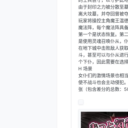
的士兵驻守，以守护此地
由于封印之力被分散至
离大坟墓，并夺回曾被夺
玩家将操控主角魔王温
魔法阵，每个魔法阵具
第一个是状态恢复。第
是使用灵魂召唤仆从，
在地下城中击败敌人获
斗，甚至可以与仆从进行
个下仆，因此需要在选择
H 场景
女仆们的激情场景也相
使不战斗也会主动侵犯。 
张（包含差分的总数：50