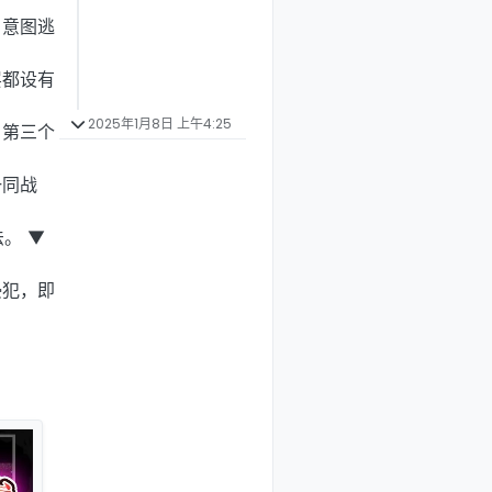
，意图逃
层都设有
2025年1月8日 上午4:25
。第三个
一同战
。 ▼
侵犯，即