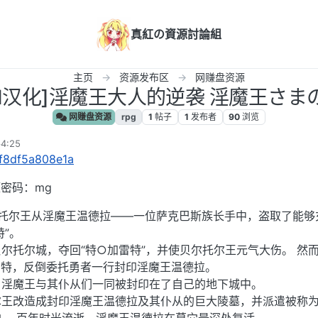
真紅の資源討論組
主页
资源发布区
网赚盘资源
C/AI汉化]淫魔王大人的逆袭 淫魔王さまの逆
网赚盘资源
rpg
1
帖子
1
发布者
90
浏览
4:25
s/f8df5a808e1a
压密码：mg
尔托尔王从淫魔王温德拉——一位萨克巴斯族长手中，盗取了能够
”。
尔托尔城，夺回“特○加雷特”，并使贝尔托尔王元气大伤。 然
雷特，反倒委托勇者一行封印淫魔王温德拉。
，淫魔王与其仆从们一同被封印在了自己的地下城中。
王改造成封印淫魔王温德拉及其仆从的巨大陵墓，并派遣被称为“