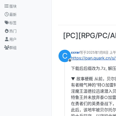
跳转至内容
版块
最新
标签
热门
[PC][RPG/P
用户
群组
ccrar
写于
2025年1月8日 上午
C
最后由 编辑
https://pan.quark.cn/
离线
下载后后缀改为.7z, 解
▼ 故事梗概 从前，贝
有者精气神的“特○加雷特
淫魔王温德拉迅速潜入贝
特鲁王并未放弃泰○加
在勇者们的英勇奋战下
此后，该地牢被贝尔托尔