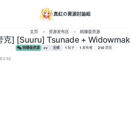
真紅の資源討論組
主页
资源发布区
网赚盘资源
] [Suuru] Tsunade + Widowmake
网赚盘资源
cv
无修
1
帖子
1
发布者
210
浏览
午2:52