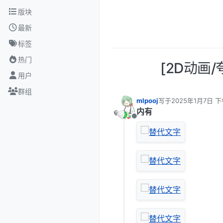
跳转至内容
版块
最新
标签
热门
[2D动画/夸克
用户
群组
mlpooj
写于
2025年1月7日 下
最后由 编辑
内有
离线