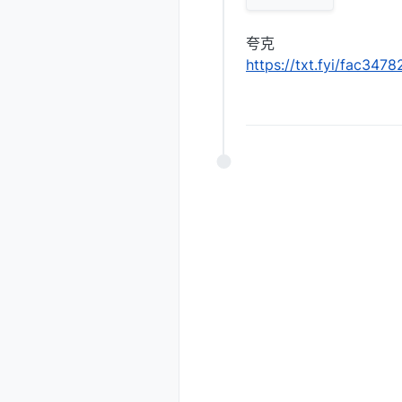
夸克
https://txt.fyi/fac347