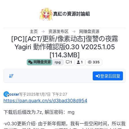
跳转至内容
真紅の資源討論組
主页
资源发布区
网赚盘资源
[PC][ACT/更新/像素动态]復讐の夜霧
Yagiri 動作確認版0.30 V2025.1.05
[114.3MB]
网赚盘资源
rpg
1
1
335
登录后回复
ccrar
写于
2025年1月7日 下午2:27
C
最后由 编辑
离线
https://pan.quark.cn/s/d3bad308d954
下载后后缀改为.7z, 解压密码：mg
·v0.30更新介绍· 由于新年假期，我有一些空闲时间，所以我