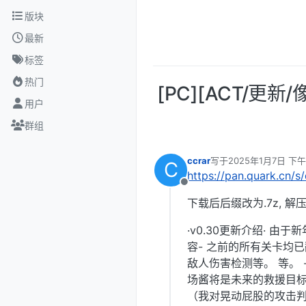
跳转至内容
版块
最新
标签
热门
[PC][ACT/更新/
用户
群组
ccrar
写于
2025年1月7日 下午
C
最后由 编辑
https://pan.quark.cn
离线
下载后后缀改为.7z, 解
·v0.30更新介绍· 
容- 之前的所有关卡均已
敌人伤​​害检测等。 等
场酱将是未来的救援目
（我对晃动屁股的攻击