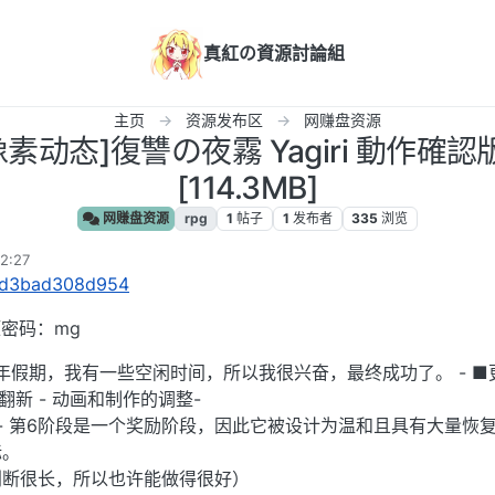
真紅の資源討論組
主页
资源发布区
网赚盘资源
像素动态]復讐の夜霧 Yagiri 動作確認版0.
[114.3MB]
网赚盘资源
rpg
1
帖子
1
发布者
335
浏览
2:27
/s/d3bad308d954
压密码：mg
由于新年假期，我有一些空闲时间，所以我很兴奋，最终成功了。 - 
翻新 - 动画和制作的调整-
。 - 第6阶段是一个奖励阶段，因此它被设计为温和且具有大量恢复。
标。
判断很长，所以也许能做得很好）