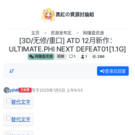
跳转至内容
真紅の資源討論組
主页
资源发布区
网赚盘资源
[3D/无修/重口] ATD 12月新作：
ULTIMATE.PHI NEXT DEFEAT01[1.1G]
网赚盘资源
视频
1
1
286
登录后回复
yjfdf
写于
2025年1月5日 上午9:53
Y
已封禁
最后由 编辑
离线