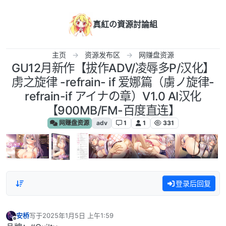
跳转至内容
真紅の資源討論組
主页
资源发布区
网赚盘资源
GU12月新作【拔作ADV/凌辱多P/汉化】
虏之旋律 -refrain- if 爱娜篇（虜ノ旋律-
refrain-if アイナの章）V1.0 AI汉化
【900MB/FM-百度直连】
网赚盘资源
adv
1
1
331
登录后回复
安桥
写于
2025年1月5日 上午1:59
最后由 编辑
离线