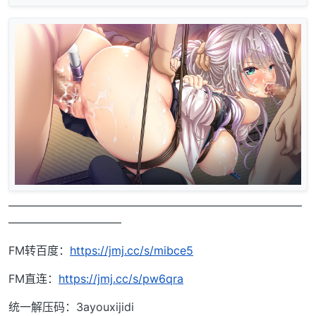
——————————————————————————
——————————
FM转百度：
https://jmj.cc/s/mibce5
FM直连：
https://jmj.cc/s/pw6qra
统一解压码：3ayouxijidi