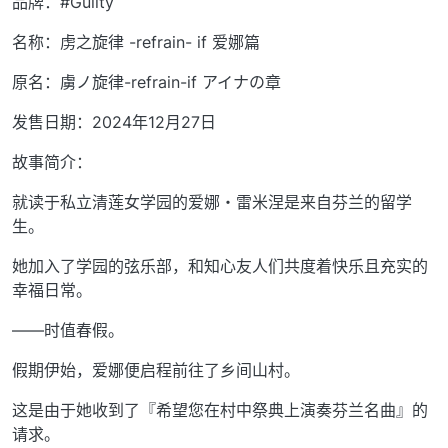
品牌：#Guilty
名称：虏之旋律 -refrain- if 爱娜篇
原名：虜ノ旋律-refrain-if アイナの章
发售日期：2024年12月27日
故事简介：
就读于私立清莲女学园的爱娜・雷米涅是来自芬兰的留学
生。
她加入了学园的弦乐部，和知心友人们共度着快乐且充实的
幸福日常。
——时值春假。
假期伊始，爱娜便启程前往了乡间山村。
这是由于她收到了『希望您在村中祭典上演奏芬兰名曲』的
请求。