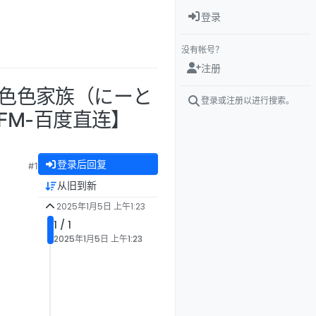
登录
没有帐号？
注册
使与色色家族（にーと
登录或注册以进行搜索。
/FM-百度直连】
登录后回复
#1
从旧到新
2025年1月5日 上午1:23
1 / 1
2025年1月5日 上午1:23