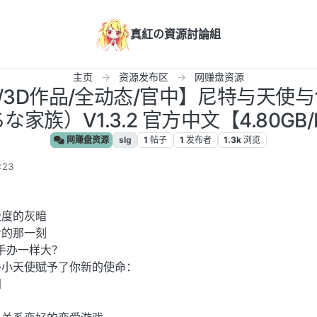
真紅の資源討論組
主页
资源发布区
网赚盘资源
G/3D作品/全动态/官中】尼特与天
家族）V1.3.2 官方中文【4.80GB
网赚盘资源
slg
1
帖子
1
发布者
1.3k
浏览
:23
极度的灰暗
命的那一刻
手办一样大？
外小天使赋予了你新的使命：
门