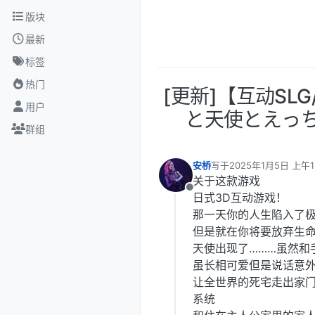
跳转至内容
版块
最新
标签
热门
[更新]【互动SL
用户
と天使とえっちな
群组
安桥
写于
2025年1月5日 上午1
最后由 编辑
关于这款游戏
离线
日式3D互动游戏！
那一天你的人生陷入了
但是就在你将要放弃生
天使出现了………虽然和
虽长相可爱但是说话意
让全世界的死宅走出家
系统