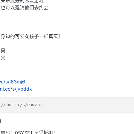
人关系变好的恋爱游戏
你也可以邀请他们去约会
画
你身边的可爱女孩子一样真实！
场景
定义
——————————————————————————
.cc/s/l63mj6
jmj.cc/s/jvpddx
:
//jmj.cc/s/eamvtq
i
码：0SYSFJ 享受折扣！