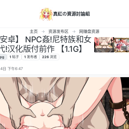
真紅の資源討論組
主页
资源发布区
网赚盘资源
+安卓】 NPC姦!尼特族和女
!汉化版付前作 【1.1G】
rpg
1
帖子
1
发布者
226
浏览
4日 下午6:47