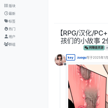
跳转至内容
版块
最新
标签
热门
【RPG/汉化/PC
用户
孩们的小故事 2代
群组
网赚盘资源
key
zuogu
写于
2025年1月
最后由 编辑
离线