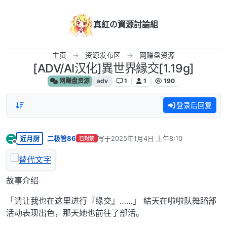
跳转至内容
真紅の資源討論組
主页
资源发布区
网赚盘资源
[ADV/AI汉化]異世界縁交[1.19g]
网赚盘资源
adv
1
1
190
登录后回复
近月厨
二极管86
写于
2025年1月4日 上午8:10
二
已封禁
最后由 编辑
离线
故事介绍
「请让我也在这里进行『缘交』……」 結天在啦啦队舞蹈部
活动表现出色，那天她也前往了部活。