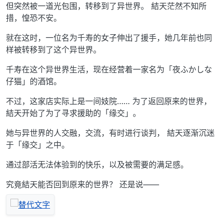
但突然被一道光包围，转移到了异世界。 結天茫然不知所
措，惶恐不安。
就在这时，一位名为千寿的女子伸出了援手，她几年前也同
样被转移到了这个异世界。
千寿在这个异世界生活，现在经营着一家名为「夜ふかしな
仔猫」的酒馆。
不过，这家店实际上是一间妓院…… 为了返回原来的世界，
結天开始了为了寻求援助的「缘交」。
她与异世界的人交融，交流，有时进行谈判， 結天逐渐沉迷
于「缘交」之中。
通过部活无法体验到的快乐，以及被需要的满足感。
究竟結天能否回到原来的世界？ 还是说——