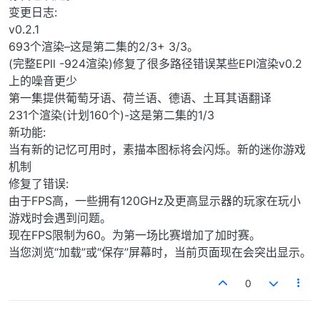
变更日志:
v0.2.1
693个渲染–这是第二集的2/3+ 3/3。
(完整EPll -924渲染)修复了很多路径错误某些EPI渲染v0.2
上的噪音更少
第一集提供葡萄牙语、荷兰语、德语、土耳其语翻译
231个渲染(计划160个)-这是第二集的1/3
新功能:
当有新的记忆可用时，素描本图标将会闪烁。新的迷你游戏
机制
修复了错误:
由于FPS高，一些拥有120GHz及更高显示器的玩家在玩小
游戏时会遇到问题。
现在FPS限制为60。为第一场比赛增加了加时赛。
当您浏览“加载”或“保存”屏幕时，当前页面现在会突出显示。
0