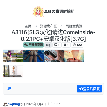
跳转至内容
真紅の資源討論組
主页
资源发布区
网赚盘资源
A3116[SLG汉化]请进ComeInside-
0.2.1PC+安卓汉化版[3.7G]
网赚盘资源
slg
1
1
122
登录后回复
hwjking
写于
2025年1月4日 上午6:57
最后由 编辑