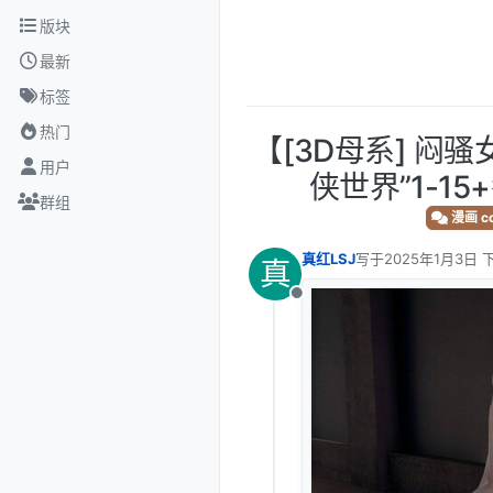
跳转至内容
版块
最新
标签
热门
【[3D母系] 闷
用户
侠世界”1-15
群组
漫画 co
真红LSJ
写于
2025年1月3日 下
真
最后由 编辑
离线