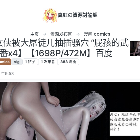
真紅の資源討論組
主页
资源发布区
漫画 comics
骚女侠被大屌徒儿抽插骚穴 “屁孩的武
+番x4】【1698P/472M】百度
mics
slg
1
帖子
1
发布者
383
浏览
午9:53