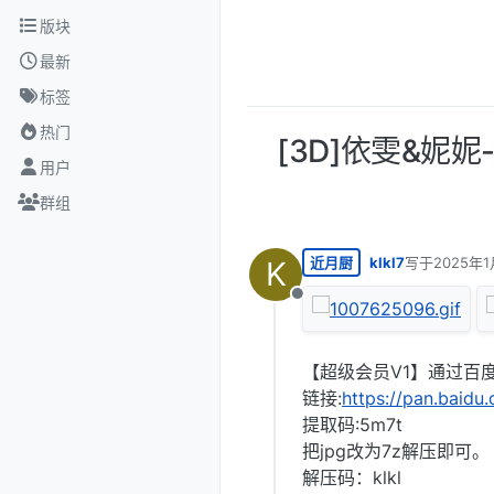
跳转至内容
版块
最新
标签
热门
[3D]依雯&妮
用户
群组
近月厨
klkl7
写于
2025年1
K
最后由 编辑
离线
【超级会员V1】通过百
链接:
https://pan.baid
提取码:5m7t
把jpg改为7z解压即可。
解压码：klkl