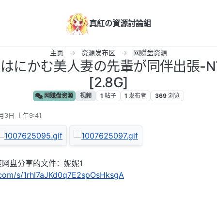
真紅の資源討論組
主页
资源发布区
网赚盘资源
妮-はにかむ美人妻の先輩が同伴出張-
[2.8G]
网赚盘资源
视频
1
帖子
1
发布者
369
浏览
月3日 上午9:41
度网盘分享的文件：妮妮1
u.com/s/1rhl7aJKd0q7E2spOsHksgA