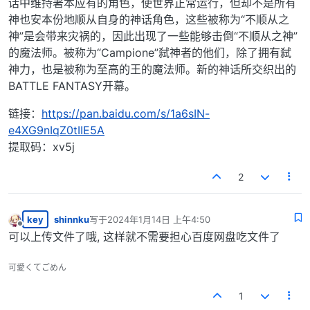
话中维持著本应有的角色，使世界正常运行，但却不是所有
神也安本份地顺从自身的神话角色，这些被称为“不顺从之
神”是会带来灾祸的，因此出现了一些能够击倒“不顺从之神”
的魔法师。被称为“Campione”弑神者的他们，除了拥有弑
神力，也是被称为至高的王的魔法师。新的神话所交织出的
BATTLE FANTASY开幕。
链接：
https://pan.baidu.com/s/1a6sIN-
e4XG9nIqZ0tIIE5A
提取码：xv5j
2
key
shinnku
写于
2024年1月14日 上午4:50
最后由 编辑
离线
可以上传文件了哦, 这样就不需要担心百度网盘吃文件了
可愛くてごめん
1