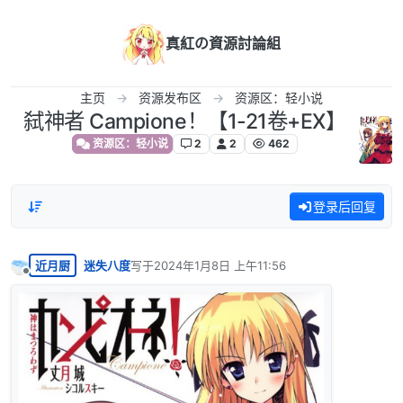
跳转至内容
真紅の資源討論組
主页
资源发布区
资源区：轻小说
弑神者 Campione！【1-21卷+EX】
资源区：轻小说
2
2
462
登录后回复
近月厨
迷失八度
写于
2024年1月8日 上午11:56
最后由 编辑
离线