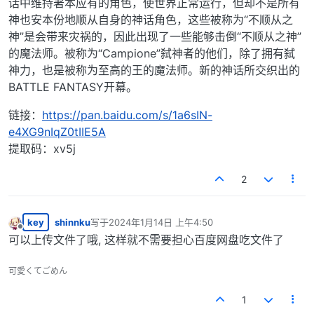
话中维持著本应有的角色，使世界正常运行，但却不是所有
神也安本份地顺从自身的神话角色，这些被称为“不顺从之
神”是会带来灾祸的，因此出现了一些能够击倒“不顺从之神”
的魔法师。被称为“Campione”弑神者的他们，除了拥有弑
神力，也是被称为至高的王的魔法师。新的神话所交织出的
BATTLE FANTASY开幕。
链接：
https://pan.baidu.com/s/1a6sIN-
e4XG9nIqZ0tIIE5A
提取码：xv5j
2
key
shinnku
写于
2024年1月14日 上午4:50
最后由 编辑
离线
可以上传文件了哦, 这样就不需要担心百度网盘吃文件了
可愛くてごめん
1