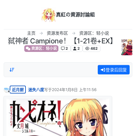
跳转至内容
真紅の資源討論組
主页
资源发布区
资源区：轻小说
弑神者 Campione！【1-21卷+EX】
资源区：轻小说
2
2
462
登录后回复
近月厨
迷失八度
写于
2024年1月8日 上午11:56
最后由 编辑
离线