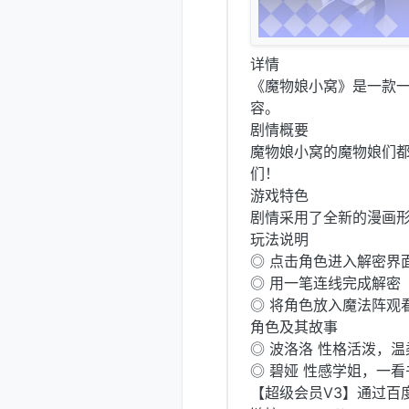
详情
《魔物娘小窝》是一款
容。
剧情概要
魔物娘小窝的魔物娘们
们！
游戏特色
剧情采用了全新的漫画
玩法说明
◎ 点击角色进入解密界
◎ 用一笔连线完成解密
◎ 将角色放入魔法阵观
角色及其故事
◎ 波洛洛 性格活泼，
◎ 碧娅 性感学姐，一
【超级会员V3】通过百度