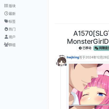
跳转至内容
版块
最新
标签
热门
A1570[
用户
MonsterGirl
群组
已移动
网赚盘
hwjking
写于
2024年12月28日
最后由 编辑
离线