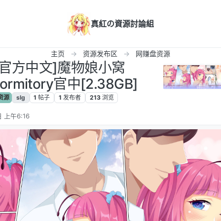
真紅の資源討論組
主页
资源发布区
网赚盘资源
SLG官方中文]魔物娘小窝
Dormitory官中[2.38GB]
资源
slg
1
帖子
1
发布者
213
浏览
 上午6:16