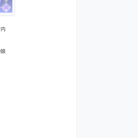
情内
物娘