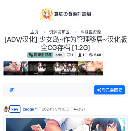
跳转至内容
真紅の資源討論組
主页
资源发布区
网赚盘资源
[ADV/汉化] 少女岛~作为管理移居~汉化版
全CG存档 [1.2G]
网赚盘资源
adv
1
1
548
登录后回复
key
zuogu
写于
2024年5月16日 下午3:21
最后由 编辑
离线