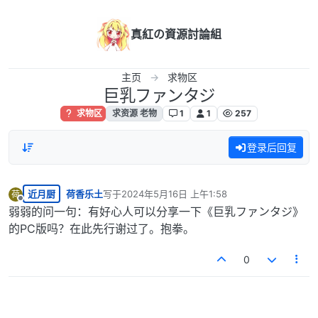
跳转至内容
真紅の資源討論組
主页
求物区
巨乳ファンタジ
求物区
求资源 老物
1
1
257
登录后回复
近月厨
荷香乐土
写于
2024年5月16日 上午1:58
荷
最后由 编辑
离线
弱弱的问一句：有好心人可以分享一下《巨乳ファンタジ》
的PC版吗？在此先行谢过了。抱拳。
0