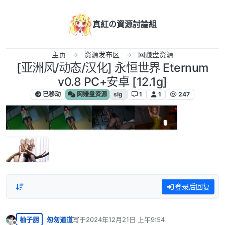
跳转至内容
真紅の資源討論組
主页
资源发布区
网赚盘资源
[亚洲风/动态/汉化] 永恒世界 Eternum
v0.8 PC+安卓 [12.1g]
已移动
网赚盘资源
slg
1
1
247
登录后回复
柚子厨
匆匆道道
写于
2024年12月21日 上午9:54
最后由 编辑