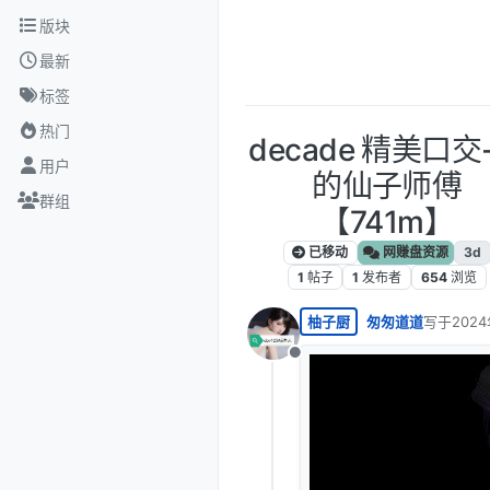
跳转至内容
版块
最新
标签
热门
decade 精美口交
用户
的仙子师傅
群组
【741m】
已移动
网赚盘资源
3d
1
帖子
1
发布者
654
浏览
柚子厨
匆匆道道
写于
2024
最后由 编
离线