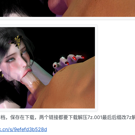
档，保存在下载，两个链接都要下载解压7z.001最后后缀改7z
rk.cn/s/9efefd3b528d