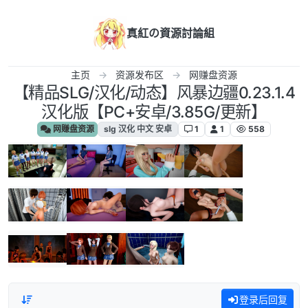
跳转至内容
真紅の資源討論組
主页
资源发布区
网赚盘资源
【精品SLG/汉化/动态】风暴边疆0.23.1.4
汉化版【PC+安卓/3.85G/更新】
网赚盘资源
slg 汉化 中文 安卓
1
1
558
登录后回复