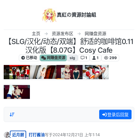
跳转至内容
真紅の資源討論組
主页
资源发布区
网赚盘资源
【SLG/汉化/动态/双端】舒适的咖啡馆0.11
汉化版【8.07G】Cosy Cafe
已移动
网赚盘资源
slg
1
1
299
登录后回复
近月厨
打打酱油
写于
2024年12月21日 上午1:14
最后由 编辑