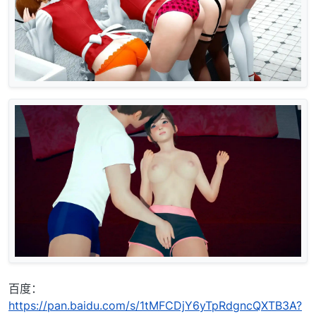
百度：
https://pan.baidu.com/s/1tMFCDjY6yTpRdgncQXTB3A?