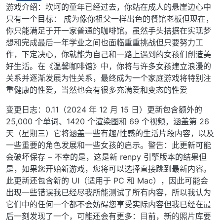
离线
游戏介绍：坎坷的童年已经过去，你站在成人的悬崖边心中
只有一个目标： 成为像你祖父一样出色的餐馆老板但现在，
你只能满足于开一家普通的咖啡馆。虽然手头拮据在实现梦
想和完成最后一年学业之间也面临重重挑战但只要努力工
作，下定决心，你就能为自己和一路上遇到的女孩们创造美
好生活。在《温馨咖啡馆》中，你将与许多女孩建立浪漫的
关系并逐渐发展为性关系，最终成为一个家庭游戏将特别注
重健康的性爱，当然也会有很多充满爱和变态的性爱
变更日志：0.11（2024 年 12 月 15 日）更新包含额外的
25,000 个单词、1420 个渲染图和 69 个视频，涵盖第 26
天（星期三）它将涵盖一些有趣/性感的生活片段内容，以及
一些重要的角色发展和一些女孩的启示。警告：此更新可能
会破坏保存 – 不幸的是，这是新 renpy 引擎版本的结果但
是，如果您开始新游戏，您将可以选择直接跳到最新内容。
此更新还包含新的 UI（适用于 PC 和 Mac），因此可能会
出现一些错误我已经尽我所能测试了所有内容，所以我认为
它们中的任何一个都不会妨碍您享受实际内容但我已经在最
后一刻发现了一个，可能还会有更多：目前，新的照片库要