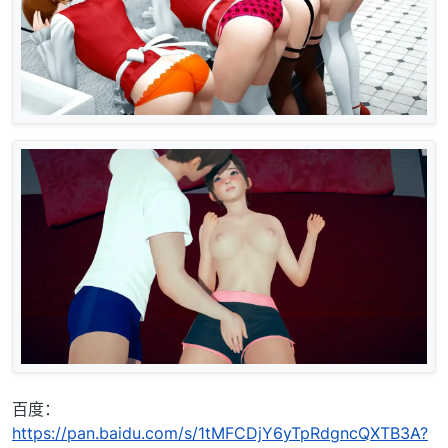
百度：
https://pan.baidu.com/s/1tMFCDjY6yTpRdgncQXTB3A?