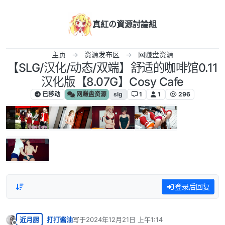
跳转至内容
真紅の資源討論組
主页
资源发布区
网赚盘资源
【SLG/汉化/动态/双端】舒适的咖啡馆0.11
汉化版【8.07G】Cosy Cafe
已移动
网赚盘资源
slg
1
1
296
登录后回复
近月厨
打打酱油
写于
2024年12月21日 上午1:14
最后由 编辑