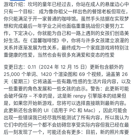
离线
游戏介绍：坎坷的童年已经过去，你站在成人的悬崖边心中
只有一个目标： 成为像你祖父一样出色的餐馆老板但现在，
你只能满足于开一家普通的咖啡馆。虽然手头拮据在实现梦
想和完成最后一年学业之间也面临重重挑战但只要努力工
作，下定决心，你就能为自己和一路上遇到的女孩们创造美
好生活。在《温馨咖啡馆》中，你将与许多女孩建立浪漫的
关系并逐渐发展为性关系，最终成为一个家庭游戏将特别注
重健康的性爱，当然也会有很多充满爱和变态的性爱
变更日志：0.11（2024 年 12 月 15 日）更新包含额外的
25,000 个单词、1420 个渲染图和 69 个视频，涵盖第 26
天（星期三）它将涵盖一些有趣/性感的生活片段内容，以及
一些重要的角色发展和一些女孩的启示。警告：此更新可能
会破坏保存 – 不幸的是，这是新 renpy 引擎版本的结果但
是，如果您开始新游戏，您将可以选择直接跳到最新内容。
此更新还包含新的 UI（适用于 PC 和 Mac），因此可能会
出现一些错误我已经尽我所能测试了所有内容，所以我认为
它们中的任何一个都不会妨碍您享受实际内容但我已经在最
后一刻发现了一个，可能还会有更多：目前，新的照片库要