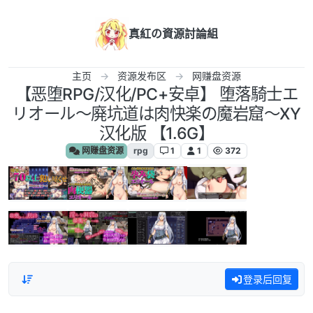
跳转至内容
真紅の資源討論組
主页
资源发布区
网赚盘资源
【恶堕RPG/汉化/PC+安卓】 堕落騎士エ
リオール～廃坑道は肉快楽の魔岩窟～XY
汉化版 【1.6G】
网赚盘资源
rpg
1
1
372
登录后回复