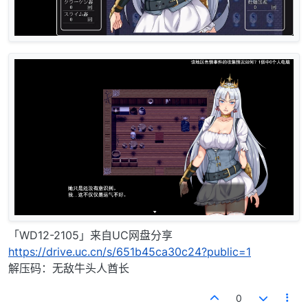
「WD12-2105」来自UC网盘分享
https://drive.uc.cn/s/651b45ca30c24?public=1
解压码：无敌牛头人酋长
0