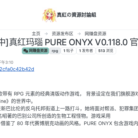
真紅の資源討論組
主页
资源发布区
网赚盘资源
官中]真红玛瑙 PURE ONYX V0.118.0 
网赚盘资源
rpg
1
帖子
1
发布者
513
浏览
午3:10
s/2cfa0c42b42d
是一款带有 RPG 元素的经典清版动作游戏， 背景设定在我们旗舰游
achine》的世界中。
x 在新巴比伦的反乌托邦街道上一路打斗，她将面对帮派、犯罪集
名昭著的巴别公司所创造的生物工程怪物。游戏采用
并借鉴了 80 年代赛博朋克动画的风格。PURE ONYX 包含游戏