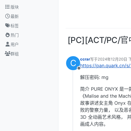
跳转至内容
版块
最新
标签
热门
[PC][ACT/PC/
用户
群组
ccrar
写于
2024年12月20日 下
C
最后由 编辑
https://pan.quark.cn/
离线
解压密码: mg
简介 PURE ONYX 
《Malise and the M
故事讲述女主角 Ony
败的警察力量， 以及恶
3D 全动画艺术风格， 
画成人内容。