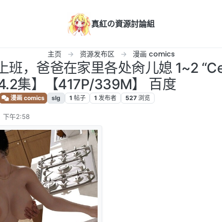
真紅の資源討論組
主页
资源发布区
漫画 comics
上班，爸爸在家里各处肏儿媳 1~2 “Cel
.4.2集】【417P/339M】 百度
漫画 comics
slg
1
帖子
1
发布者
527
浏览
 下午2:58