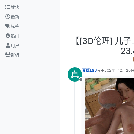
跳转至内容
版块
最新
标签
热门
【[3D伦理] 儿子
用户
23
群组
真红LSJ
写于
2024年12月20日
真
最后由 编辑
离线