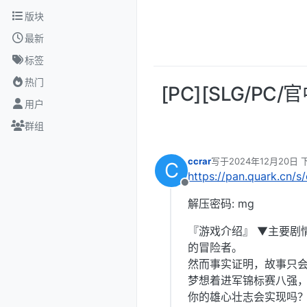
跳转至内容
版块
最新
标签
热门
[PC][SLG/PC
用户
群组
ccrar
写于
2024年12月20日 
C
最后由 编辑
https://pan.quark.cn/
离线
解压密码: mg
『游戏介绍』 ▼主要剧
的冒险者。
然而事实证明，故事只会
梦想着进军锦标赛八强
你的雄心壮志会实现吗？