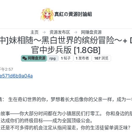
真紅の資源討論組
主页
资源发布区
网赚盘资源
/官中]妹相随～黑白世界的缤纷冒险～+ DLC
官中步兵版 [1.8GB]
网赚盘资源
rpg
1
帖子
1
发布者
167
浏览
下午2:57
s/e571d6b9a04a
情： 生在奇幻世界的你，梦想着长大后像你的父亲一样，成为一
故事——你大部分时间都在为小镇居民们打零工。 你和身边的
，达成你们的终极目标——成为全国顶级公会。
还是不可多得的机会注定从指间溜走，你的生活徒留单调乏味？