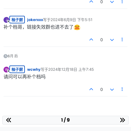
0
柚子厨
jokerxxx
写于
2024年6月9日 下午5:51
J
最后由 编辑
离线
补个档哥，链接失效群也进不去了
0
6月 后
柚子厨
wcwhy
写于
2024年12月18日 上午7:45
W
最后由 编辑
离线
请问可以再补个档吗
0
1 / 9