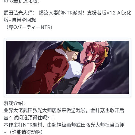
RPG最新汉化版：
武田弘光大师： 爆汝人妻的NTR派对！支援者版V1.2 AI汉化
版+自带全回想
（爆OパーティーNTR）
游戏介绍：
业界大佬武田弘光大师居然来做游戏啦，金针菇也敢开后
宫？试问谁顶得住呢？！
本作主打NTR题材，由超神级画师武田弘光大师担当画师
~（谁能请得动啊）