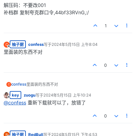
解压码：不要改001
补档群 复制夸克群口令,44bf33RVnG,:/
1
柚子厨
confess
写于
2024年5月15日 上午8:04
C
最后由 编辑
离线
里面装的东西不对
0
confess
里面装的东西不对
C
key
zuogu
写于
2024年5月15日 上午10:24
最后由 编辑
离线
@
confess
重新下载就可以了，放错了
0
柚子厨
RedBull
写于
2024年5月15日 下午4:53
R