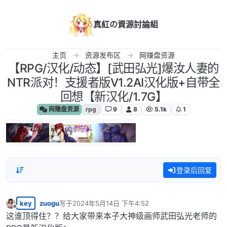
跳转至内容
真紅の資源討論組
主页
资源发布区
网赚盘资源
【RPG/汉化/动态】[武田弘光]爆汝人妻的
NTR派对！支援者版V1.2AI汉化版+自带全
回想【新汉化/1.7G】
网赚盘资源
rpg
9
8
5.1k
1
登录后回复
key
zuogu
写于
2024年5月14日 下午4:52
最后由 编辑
离线
这谁顶得住？？给大家带来本子大神级画师武田弘光老师的